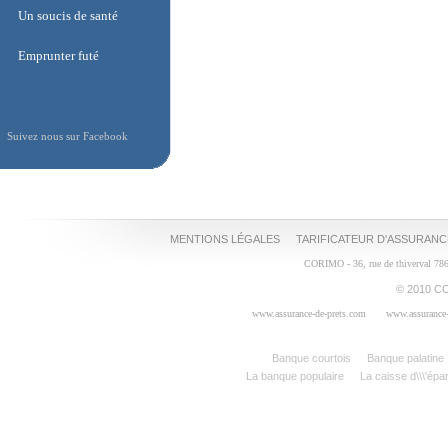
Assurance liberalisée
Un soucis de santé
Un soucis de santé
Emprunter futé
Emprunter futé
Suivez nous sur Facebook
MENTIONS LÉGALES
TARIFICATEUR D'ASSURANC
CORIMO - 36, rue de thiverval 78
© 2010 CO
www.assurance-de-prets.com
www.assurance-
Banque courtois
Banque palatine
La banque populaire
La caisse d\\\'épa