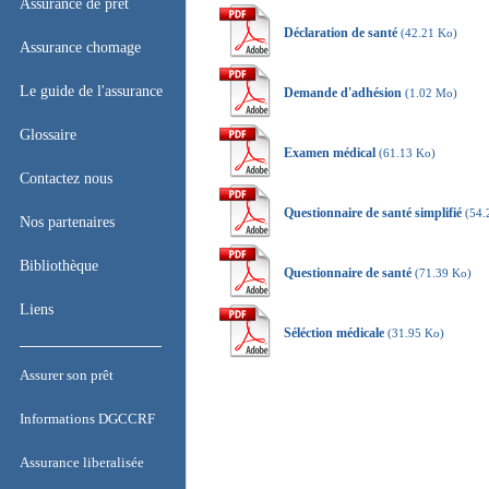
Accueil
Assurance de prêt
Déclaration de santé
(42.21 Ko)
Assurance de prêt
Assurance chomage
Assurance chomage
Le guide de l'assurance
Demande d'adhésion
(1.02 Mo)
Le guide de l'assurance
Glossaire
Examen médical
(61.13 Ko)
Glossaire
Contactez nous
Questionnaire de santé simplifié
(54.
Contactez nous
Nos partenaires
Nos partenaires
Bibliothèque
Questionnaire de santé
(71.39 Ko)
Bibliothèque
Liens
Séléction médicale
(31.95 Ko)
Liens
Assurer son prêt
Assurer son prêt
Informations DGCCRF
Informations DGCCRF
Assurance liberalisée