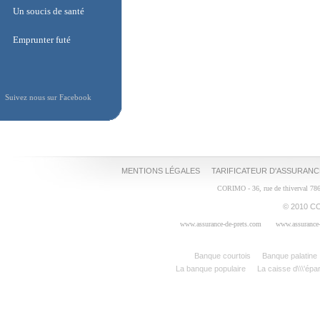
Assurance liberalisée
Un soucis de santé
Un soucis de santé
Emprunter futé
Emprunter futé
Suivez nous sur Facebook
MENTIONS LÉGALES
TARIFICATEUR D'ASSURANC
CORIMO - 36, rue de thiverval 78
© 2010 CO
www.assurance-de-prets.com
www.assurance-
Banque courtois
Banque palatine
La banque populaire
La caisse d\\\'épa