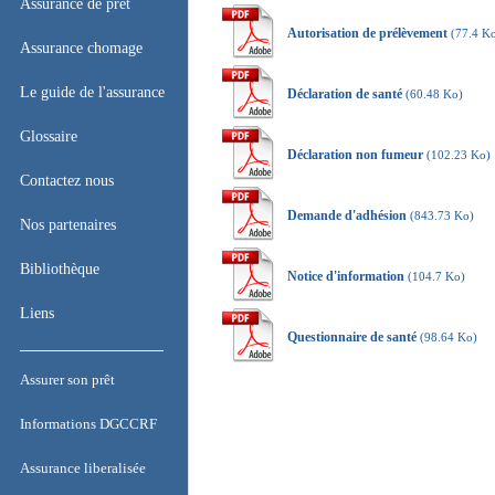
Accueil
Assurance de prêt
Autorisation de prélèvement
(77.4 K
Assurance de prêt
Assurance chomage
Assurance chomage
Le guide de l'assurance
Déclaration de santé
(60.48 Ko)
Le guide de l'assurance
Glossaire
Déclaration non fumeur
(102.23 Ko)
Glossaire
Contactez nous
Demande d'adhésion
(843.73 Ko)
Contactez nous
Nos partenaires
Nos partenaires
Bibliothèque
Notice d'information
(104.7 Ko)
Bibliothèque
Liens
Questionnaire de santé
(98.64 Ko)
Liens
Assurer son prêt
Assurer son prêt
Informations DGCCRF
Informations DGCCRF
Assurance liberalisée