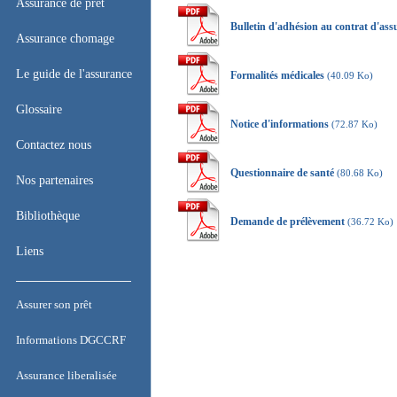
Accueil
Assurance de prêt
Bulletin d'adhésion au contrat d'ass
Assurance de prêt
Assurance chomage
Assurance chomage
Le guide de l'assurance
Formalités médicales
(40.09 Ko)
Le guide de l'assurance
Glossaire
Notice d'informations
(72.87 Ko)
Glossaire
Contactez nous
Questionnaire de santé
(80.68 Ko)
Contactez nous
Nos partenaires
Nos partenaires
Bibliothèque
Demande de prélèvement
(36.72 Ko)
Bibliothèque
Liens
Liens
Assurer son prêt
Assurer son prêt
Informations DGCCRF
Informations DGCCRF
Assurance liberalisée