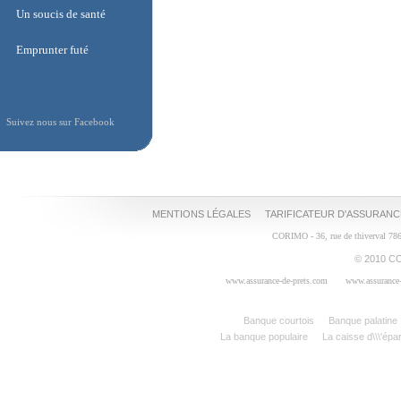
Assurance liberalisée
Un soucis de santé
Un soucis de santé
Emprunter futé
Emprunter futé
Suivez nous sur Facebook
MENTIONS LÉGALES
TARIFICATEUR D'ASSURANC
CORIMO - 36, rue de thiverval 78
© 2010 CO
www.assurance-de-prets.com
www.assurance-
Banque courtois
Banque palatine
La banque populaire
La caisse d\\\'épa