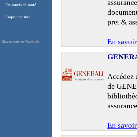
assurance
Assurance liberalisée
Un soucis de santé
document 
Un soucis de santé
Emprunter futé
pret & as
Emprunter futé
En savoir
Suivez nous sur Facebook
GENERAL
Accédez d
de GENER
bibliothè
assurance
En savoir