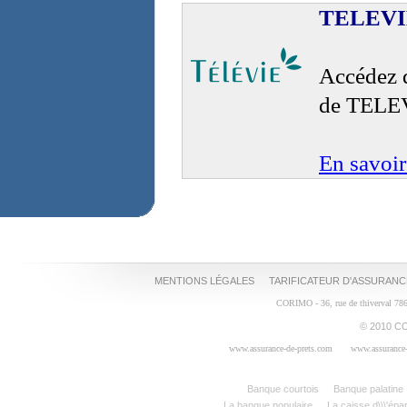
TELEVI
Accédez d
de TELE
En savoir
MENTIONS LÉGALES
TARIFICATEUR D'ASSURANC
CORIMO - 36, rue de thiverval 78
© 2010 CO
www.assurance-de-prets.com
www.assurance-
Banque courtois
Banque palatine
La banque populaire
La caisse d\\\'épa